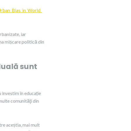
rban_Bias_in_World_
rbanizate, iar
ma mișcare politică din
duală sunt
u investim în educație
multe comunităţi din
ntre aceștia, mai mult