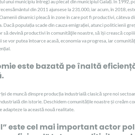
ul unui municipiu întreg) au plecat din municipiul Galați. În 1992, p
 recensământul din 2011 ajunsese la 231.000, iar acum, în 2018, est
amenii dinamici pleacă în zone în care pot fi productivi, câteva d
. Dacă populația scade din cauza emigrației, atunci politicienii gre
 să devină productivi în comunităţile noastre, să își crească copiii
ii se vor putea întoarce acasă, economia va progresa, iar comunități
nțial.
ie este bazată pe înaltă eficienț
.
orței de muncă dinspre producția industrială clasică spre noi sect
 industrială din istorie. Deschidem comunitățile noastre și creăm co
e adapteze la această nouă realitate.
” este cel mai important actor polit