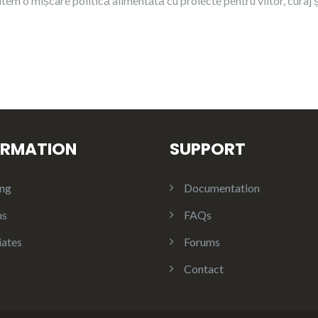
ntem o mișcare politică alimentată cu proiecte pentru viitor, curaj ș
ORMATION
SUPPORT
ing
Documentation
ms
FAQs
iates
Forums
Contact