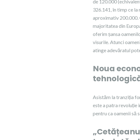
de 120.000 (echivalent
326.141, în timp ce la
aproximativ 200.000. O
majoritatea din Europa
oferim șansa oamenilor
visurile. Atunci oamen
atinge adevăratul pote
Noua econom
tehnologică
Asistăm la tranziția f
este a patra revoluție
pentru ca oamenii să s
„Cetățeanul