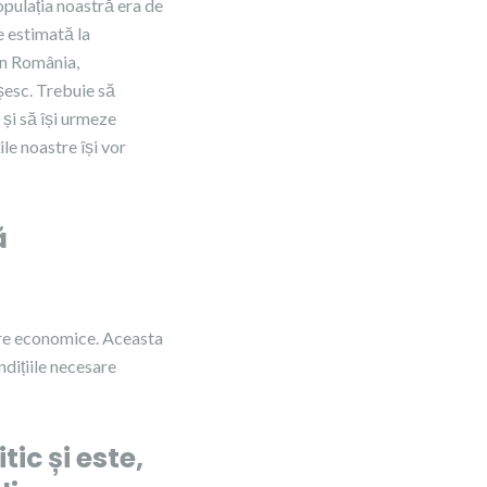
opulația noastră era de
e estimată la
in România,
șesc. Trebuie să
 și să își urmeze
le noastre își vor
ă
oare economice. Aceasta
ndițiile necesare
ic și este,