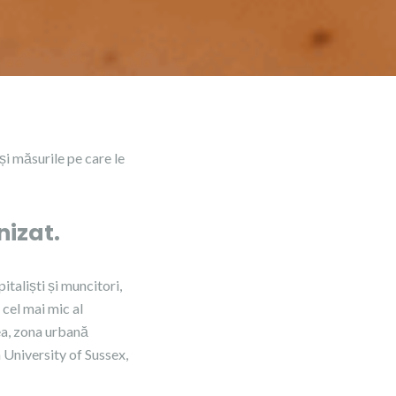
i măsurile pe care le
nizat.
italiști și muncitori,
 cel mai mic al
ea, zona urbană
 University of Sussex,