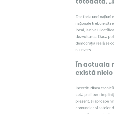
totodată, „b
Dar forța unei națiuni e
naționale trebuie să re
local, la nivelul cetățe
dezvoltarea. Dacă poli
democraţia reală se con
nu invers.
În actuala r
există nicio
Incertitudinea cronică
cetățeni liberi, împlin
prezent, și aproape nim
comunelor și satelor d