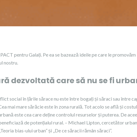
PACT pentru Galați. Pe ea se bazează ideile pe care le promovăm ș
l nostru.
ară dezvoltată care să nu se fi urba
ict social în țările sărace nu este între bogați și săraci sau între cap
. Cea mai mare sărăcie este în zona rurală. Tot acolo se află și costul
urbană este cea care deține controlul resurselor și puterea. De ace
eneficiază de potențialul rural. – Michael Lipton, cercetător urban
Teoria bias-ului urban” și „De ce săracii rămân săraci”.