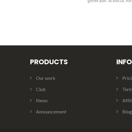
generație: aceasta. Su
PRODUCTS
INF
Our work
Pric
Club
Ter
News
Affil
Announcement
Blog