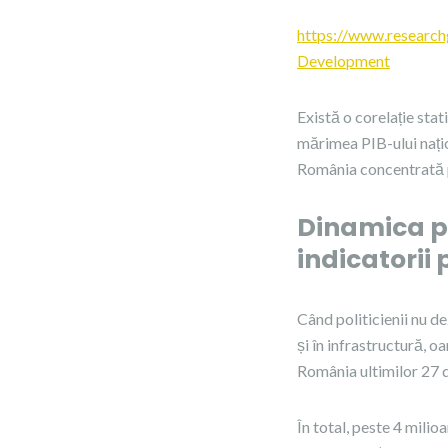
https://www.researc
Development
Există o corelație stat
mărimea PIB-ului națio
România concentrată p
Dinamica po
indicatorii 
Când politicienii nu de
și în infrastructură, 
România ultimilor 27 d
În total, peste 4 milio