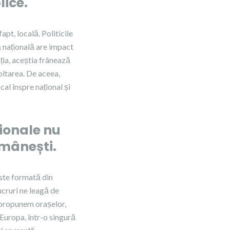
lice.
apt, locală. Politicile
că națională are impact
ația, aceștia frânează
oltarea. De aceea,
cal înspre național și
ţionale nu
omânești.
este formată din
lucruri ne leagă de
i propunem orașelor,
Europa, într-o singură