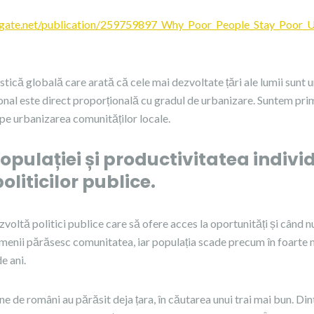
hgate.net/publication/259759897_Why_Poor_People_Stay_Poor_U
istică globală care arată că cele mai dezvoltate țări ale lumii sunt u
nal este direct proporțională cu gradul de urbanizare. Suntem pri
e urbanizarea comunităților locale.
pulației și productivitatea indivi
politicilor publice.
zvoltă politici publice care să ofere acces la oportunități și când n
oamenii părăsesc comunitatea, iar populația scade precum în foarte 
e ani.
ane de români au părăsit deja țara, în căutarea unui trai mai bun. Di