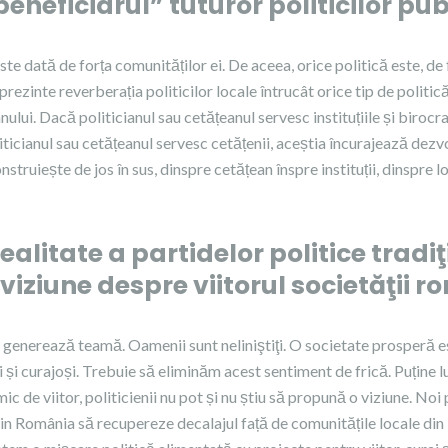
eneficiarul” tuturor politicilor pub
ste dată de forța comunităților ei. De aceea, orice politică este, de f
prezinte reverberația politicilor locale întrucât orice tip de politi
anului. Dacă politicianul sau cetățeanul servesc instituțiile și birocr
ticianul sau cetățeanul servesc cetățenii, aceștia încurajează dezv
struiește de jos în sus, dinspre cetățean înspre instituții, dinspre lo
ealitate a partidelor politice tradi
 viziune despre viitorul societăţii r
 generează teamă. Oamenii sunt neliniştiţi. O societate prosperă 
iți și curajoși. Trebuie să eliminăm acest sentiment de frică. Puține 
ic de viitor, politicienii nu pot și nu știu să propună o viziune. No
in România să recupereze decalajul față de comunitățile locale din 